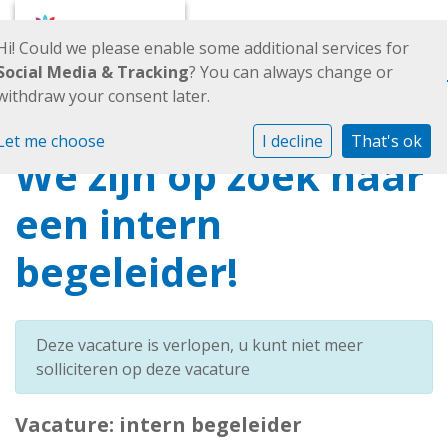
Tog
Hi! Could we please enable some additional services for
Social Media & Tracking
? You can always change or
withdraw your consent later.
Alle vacatures
2025-2026
Terug
We zijn op zoek naar een intern begeleider!
Let me choose
I decline
That's ok
We zijn op zoek naar
een intern
begeleider!
Deze vacature is verlopen, u kunt niet meer
solliciteren op deze vacature
Vacature:
intern begeleider