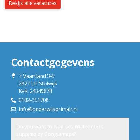
Bekijk alle vacatures
Contactgegevens
't Vaartland 3-5
2821 LH Stolwijk
KvK: 24349878
0182-351708
info@onderwijsprimair.nl
Do you want to load external content
supplied by
Googlemaps
?