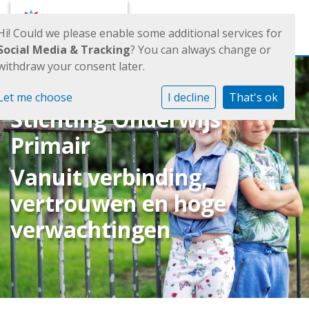
Toggl
Hi! Could we please enable some additional services for
Social Media & Tracking
? You can always change or
withdraw your consent later.
Let me choose
I decline
That's ok
Stichting Onderwijs
Primair
Vanuit verbinding,
vertrouwen en hoge
verwachtingen