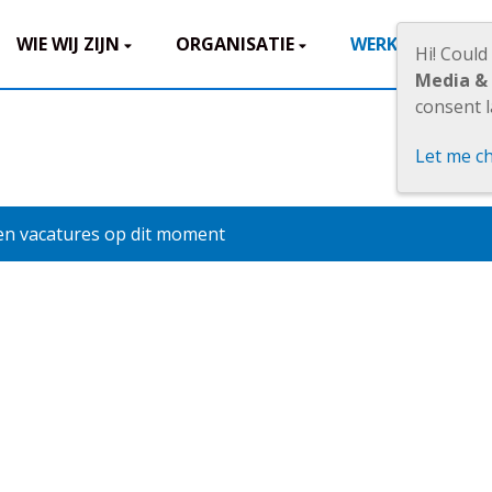
WIE WIJ ZIJN
ORGANISATIE
WERKEN BIJ
Hi! Could
Media &
consent l
Let me c
n vacatures op dit moment