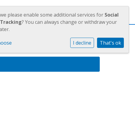
OUDERS
JAARVERSLAGEN
 we please enable some additional services for
Social
 Tracking
? You can always change or withdraw your
ater.
hoose
I decline
That's ok