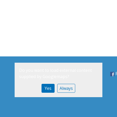
Do you want to load external content
supplied by
Googlemaps
?
Yes
Always