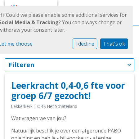
Toggl
Hi! Could we please enable some additional services for
Social Media & Tracking
? You can always change or
withdraw your consent later.
Vacatures
Let me choose
I decline
That's ok
Filteren
Leerkracht 0,4-0,6 fte voor
groep 6/7 gezocht!
Lekkerkerk
| OBS Het Schateiland
Wat vragen we van jou?
Natuurlijk beschik je over een afgeronde PABO
opleiding en heb je - bij voorkeur - al enige