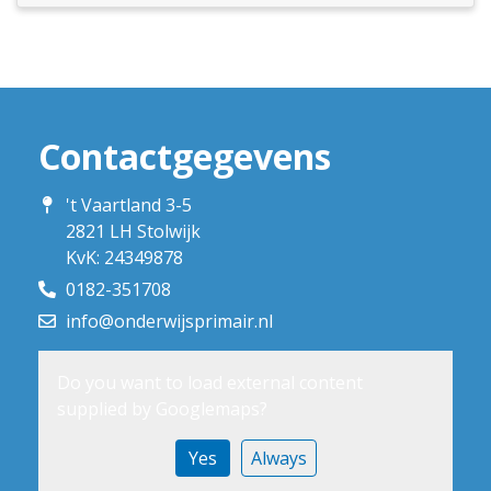
Contactgegevens
't Vaartland 3-5
2821 LH Stolwijk
KvK: 24349878
0182-351708
info@onderwijsprimair.nl
Do you want to load external content
supplied by
Googlemaps
?
Yes
Always