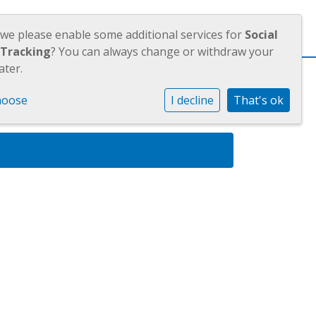
OUDERS
JAARVERSLAGEN
 we please enable some additional services for
Social
 Tracking
? You can always change or withdraw your
ater.
hoose
I decline
That's ok