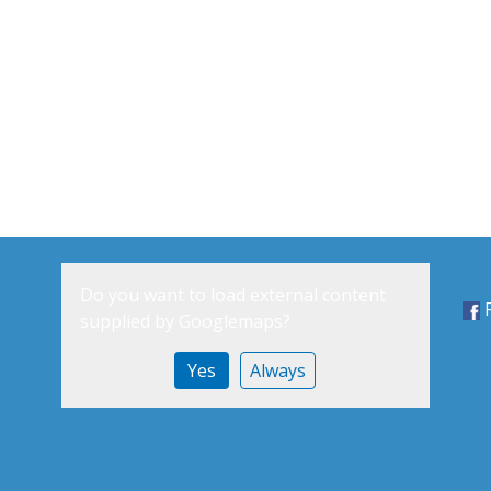
Do you want to load external content
supplied by
Googlemaps
?
Yes
Always