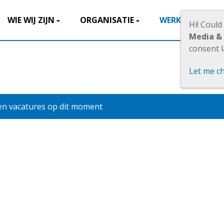
WIE WIJ ZIJN
ORGANISATIE
WERKEN BIJ
Hi! Could
Media &
consent l
Let me c
n vacatures op dit moment